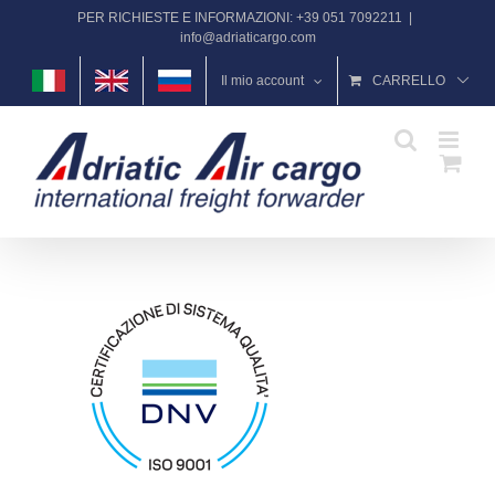
Salta
PER RICHIESTE E INFORMAZIONI: +39 051 7092211
|
al
info@adriaticargo.com
contenuto
Il mio account
CARRELLO