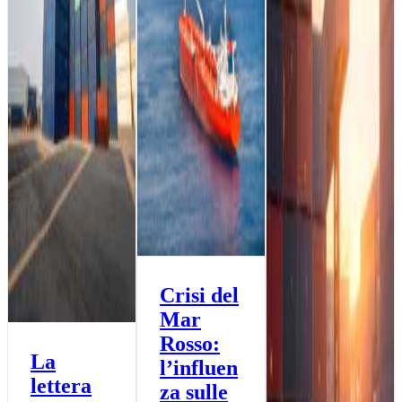
Crisi del
Mar
Rosso:
La
l’influen
lettera
za sulle