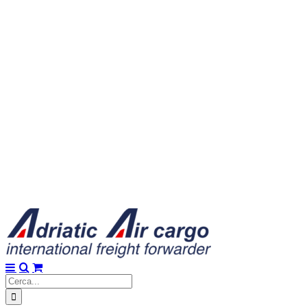
Cerca
per: