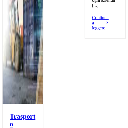
ogni azienda
[...]
Continua
a
leggere
Trasport
o