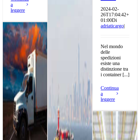
a
2024-02-
leggere
26T17:04:42+
01:00
Di
adriaticargo
|
Nel mondo
delle
spedizioni
esiste una
distinzione tra
i container [...]
Continua
a
leggere