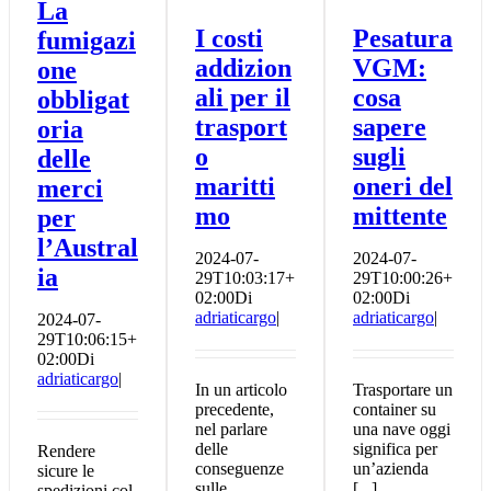
La
I costi
Pesatura
fumigazi
addizion
VGM:
one
ali per il
cosa
obbligat
trasport
sapere
oria
o
sugli
delle
maritti
oneri del
merci
mo
mittente
per
l’Austral
2024-07-
2024-07-
ia
29T10:03:17+
29T10:00:26+
02:00
Di
02:00
Di
adriaticargo
|
adriaticargo
|
2024-07-
29T10:06:15+
02:00
Di
adriaticargo
|
In un articolo
Trasportare un
precedente,
container su
nel parlare
una nave oggi
delle
significa per
Rendere
conseguenze
un’azienda
sicure le
sulle
[...]
spedizioni col