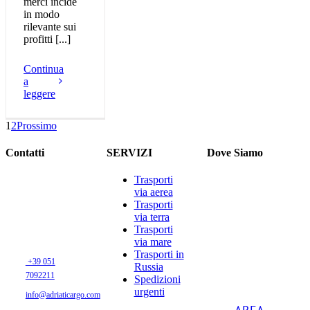
merci incide
in modo
rilevante sui
profitti [...]
Continua
a
leggere
1
2
Prossimo
Contatti
SERVIZI
Dove Siamo
Trasporti
Via G. Di
via aerea
Vittorio, 21/B2
Trasporti
40013 CASTEL
via terra
MAGGIORE
Trasporti
via mare
(BO) - Italia
Trasporti in
+39 051
Russia
7092211
Spedizioni
urgenti
info@adriaticargo.com