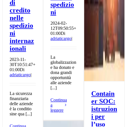
di
spedizio
credito
ni
nelle
2024-02-
spedizio
12T09:50:55+
ni
01:00
Di
adriaticargo
|
internaz
ionali
La
2023-11-
globalizzazion
30T10:51:47+
e ha donato e
01:00
Di
dona grandi
adriaticargo
|
opportunità
alle aziende
[...]
Contain
La sicurezza
finanziaria
Continua
er SOC:
delle aziende
a
istruzion
è la conditio
leggere
sine qua [...]
i per
l’uso
Continua