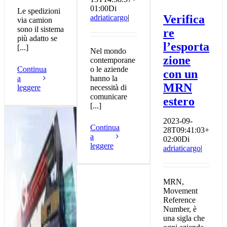
01:00
Di
Le spedizioni
Verifica
adriaticargo
|
via camion
sono il sistema
re
più adatto se
l’esporta
[...]
Nel mondo
zione
contemporane
Continua
o le aziende
con un
a
hanno la
MRN
leggere
necessità di
comunicare
estero
[...]
2023-09-
Continua
28T09:41:03+
a
02:00
Di
leggere
adriaticargo
|
MRN,
Movement
Reference
Number, è
una sigla che