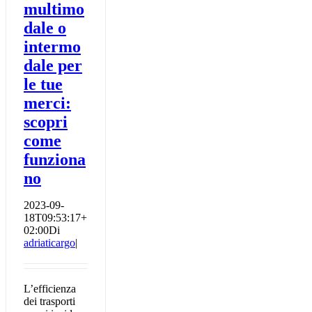
multimo
dale o
intermo
dale per
le tue
merci:
scopri
come
funziona
no
2023-09-
18T09:53:17+
02:00
Di
adriaticargo
|
L’efficienza
dei trasporti