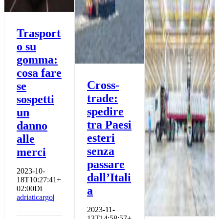
Trasport
o su
gomma:
cosa fare
Cross-
se
trade:
sospetti
spedire
un
tra Paesi
danno
esteri
alle
senza
merci
passare
2023-10-
dall’Itali
18T10:27:41+
02:00
Di
a
adriaticargo
|
2023-11-
13T14:58:57+