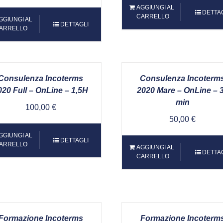
AGGIUNGI AL
DETTA
CARRELLO
GGIUNGI AL
DETTAGLI
ARRELLO
Consulenza Incoterms
Consulenza Incoterm
020 Full – OnLine – 1,5H
2020 Mare – OnLine – 
min
100,00
€
50,00
€
GGIUNGI AL
DETTAGLI
ARRELLO
AGGIUNGI AL
DETTA
CARRELLO
Formazione Incoterms
Formazione Incoterm