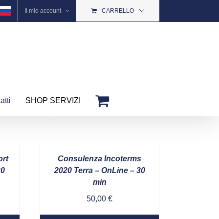
Il mio account
CARRELLO
atti
SHOP SERVIZI
ort
Consulenza Incoterms
30
2020 Terra – OnLine – 30
min
50,00
€