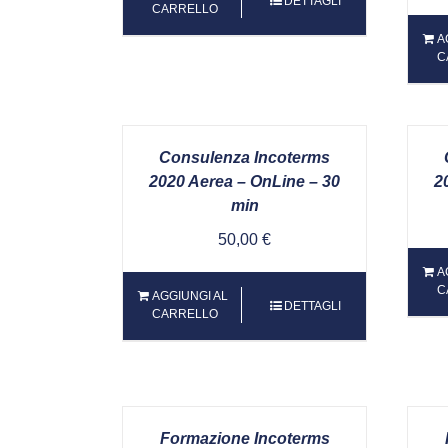
DETTAGLI
CARRELLO
A
C
Consulenza Incoterms
2020 Aerea – OnLine – 30
2
min
50,00
€
A
C
AGGIUNGI AL
DETTAGLI
CARRELLO
Formazione Incoterms