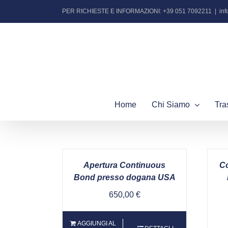
Salta
PER RICHIESTE E INFORMAZIONI: +39 051 7092211
|
in
al
contenuto
Home
Chi Siamo
Tra
Apertura Continuous
Co
Bond presso dogana USA
650,00
€
AGGIUNGI AL