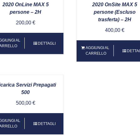
2020 OnLine MAX 5
2020 OnSite MAX 5
persone – 2H
persone (Escluso
trasferta) – 2H
200,00
€
400,00
€
GGIUNGI AL
DETTAGLI
ARRELLO
AGGIUNGI AL
DETTA
CARRELLO
carica Servizi Prepagati
500
500,00
€
GGIUNGI AL
DETTAGLI
ARRELLO