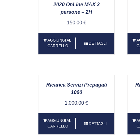
2020 OnLine MAX 3
persone – 2H
150,00
€
AGGIUNGI AL
A
DETTAGLI
CARRELLO
C
Ricarica Servizi Prepagati
Ri
1000
1.000,00
€
AGGIUNGI AL
A
DETTAGLI
CARRELLO
C