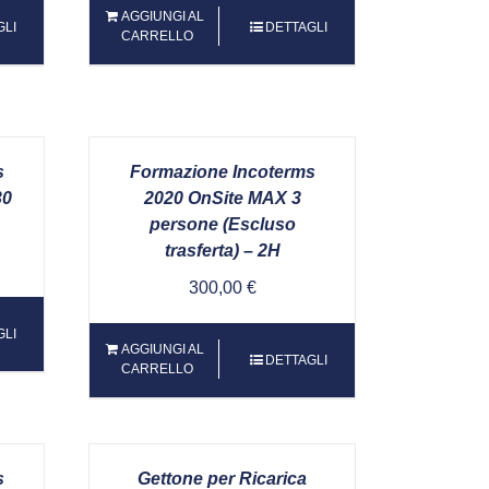
AGGIUNGI AL
GLI
DETTAGLI
CARRELLO
s
Formazione Incoterms
30
2020 OnSite MAX 3
persone (Escluso
trasferta) – 2H
300,00
€
GLI
AGGIUNGI AL
DETTAGLI
CARRELLO
s
Gettone per Ricarica