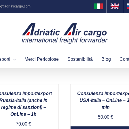
fo@adriaticargo.com
sporti
Merci Pericolose
Sostenibilità
Blog
Cont
nsulenza import/export
Consulenza import/exp
Russia-Italia (anche in
USA-Italia – OnLine – 
regime di sanzioni) –
min
OnLine – 1h
50,00
€
70,00
€