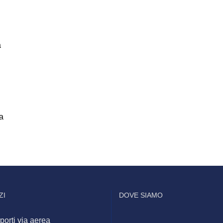
a
ia
ZI
DOVE SIAMO
porti via aerea