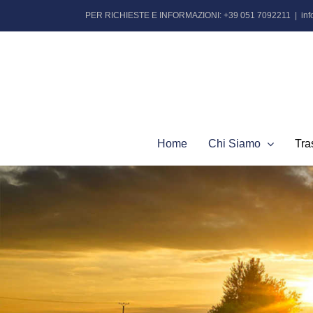
Salta
PER RICHIESTE E INFORMAZIONI: +39 051 7092211
|
in
al
contenuto
Home
Chi Siamo
Tra