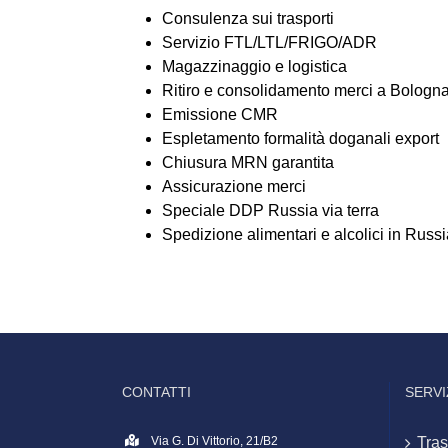
Consulenza sui trasporti
Servizio FTL/LTL/FRIGO/ADR
Magazzinaggio e logistica
Ritiro e consolidamento merci a Bologn
Emissione CMR
Espletamento formalità doganali export
Chiusura MRN garantita
Assicurazione merci
Speciale DDP Russia via terra
Spedizione alimentari e alcolici in Russ
CONTATTI
SERVI
Via G. Di Vittorio, 21/B2
Tras