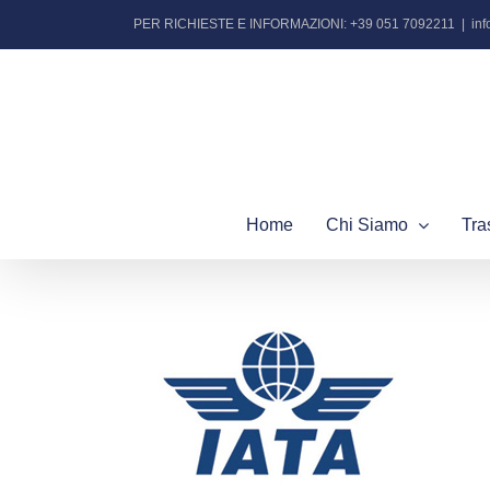
Salta
PER RICHIESTE E INFORMAZIONI: +39 051 7092211
|
in
al
contenuto
Home
Chi Siamo
Tra