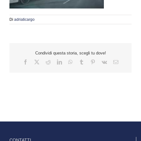
Di
adriaticargo
Condividi questa storia, scegli tu dove!
Facebook
Twitter
Reddit
LinkedIn
WhatsApp
Tumblr
Pinterest
Vk
Email
CONTATTI