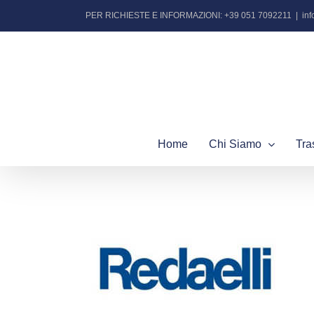
Salta
PER RICHIESTE E INFORMAZIONI: +39 051 7092211
|
in
al
contenuto
Home
Chi Siamo
Tra