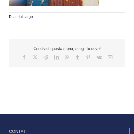
Di
adriaticargo
Condividi questa storia, scegli tu dove!
Facebook
Twitter
Reddit
LinkedIn
WhatsApp
Tumblr
Pinterest
Vk
Email
CONTATTI