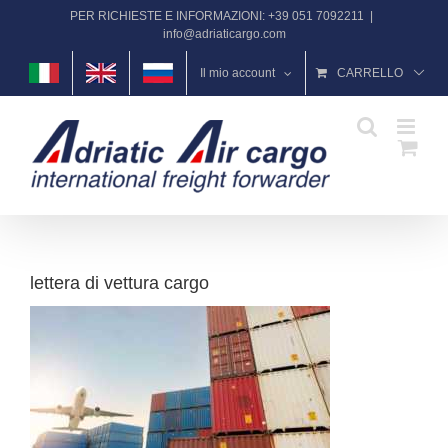
Salta
PER RICHIESTE E INFORMAZIONI: +39 051 7092211
|
al
info@adriaticargo.com
contenuto
Il mio account
CARRELLO
lettera di vettura cargo