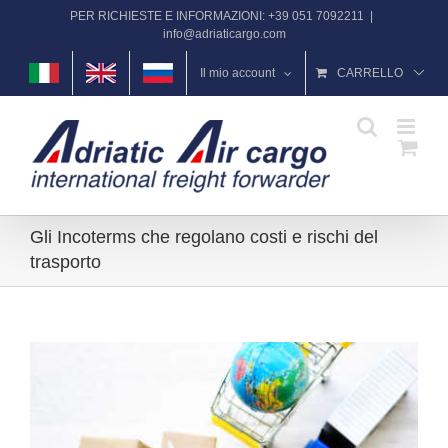
Salta
PER RICHIESTE E INFORMAZIONI: +39 051 7092211
|
al
info@adriaticargo.com
contenuto
Il mio account
CARRELLO
Gli Incoterms che regolano costi e rischi del
trasporto
Ingrandisci
immagine