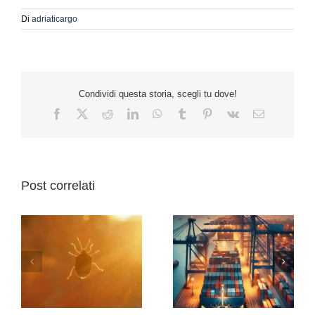
Di
adriaticargo
Condividi questa storia, scegli tu dove!
Facebook
Twitter
Reddit
LinkedIn
WhatsApp
Tumblr
Pinterest
Vk
Email
Post correlati