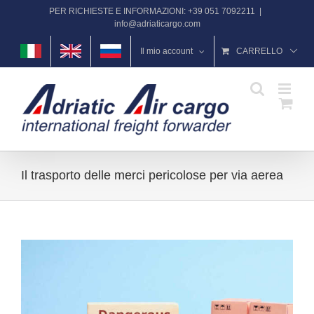
Salta
PER RICHIESTE E INFORMAZIONI: +39 051 7092211
|
al
info@adriaticargo.com
contenuto
Il mio account
CARRELLO
Il trasporto delle merci pericolose per via aerea
Ingrandisci
immagine