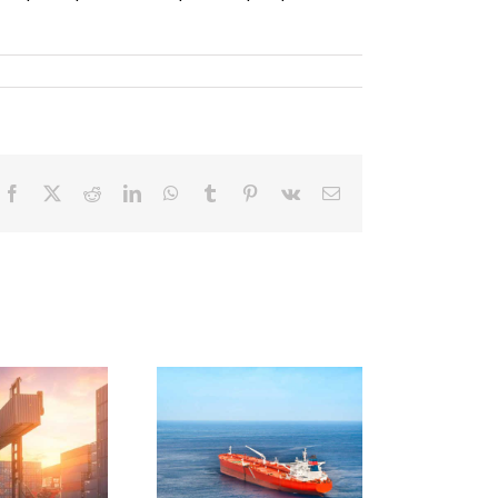
Facebook
Twitter
Reddit
LinkedIn
WhatsApp
Tumblr
Pinterest
Vk
Email