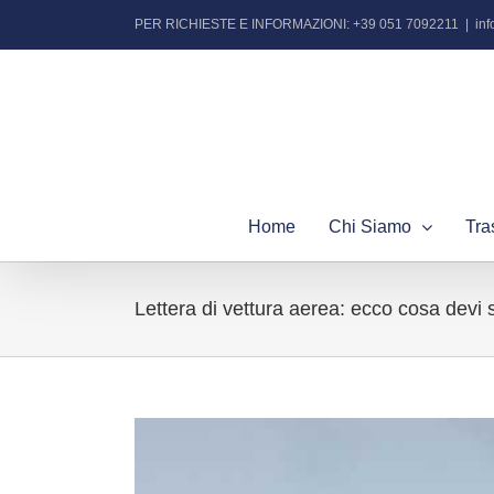
Salta
PER RICHIESTE E INFORMAZIONI: +39 051 7092211
|
in
al
contenuto
Home
Chi Siamo
Tra
Lettera di vettura aerea: ecco cosa devi
Ingrandisci
immagine