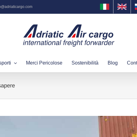
fo@adriaticargo.com
sporti
Merci Pericolose
Sostenibilità
Blog
Cont
 sapere